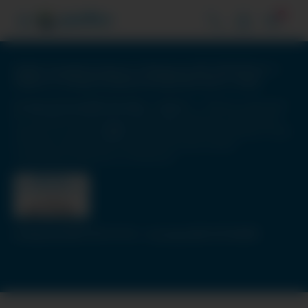
Portlets no está disponible temporalmente.
3
Pacífico Compañía de Seguros y Reaseguros RUC:20332970411 /
Pacífico S.A. Entidad Prestadora de Salud RUC:20431115825
Av. Juan de Arona 830, San Isidro - Lima 27 —
Oficinas y agencias
|
Contáctanos
|
Somos Corredores
|
Síguenos en facebook
|
Visítanos en youtube
|
|
Tarifario
|
Declaración Beneficiario Final
|
Protección de Datos Personales
|
Proceso para solicitar
requerimiento
|
Términos y condiciones
(01) 415 15 15
(01) 513 50 00
Emergencias
— Consultas