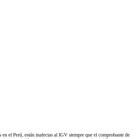
D
V
s en el Perú, están inafectas al IGV siempre que el comprobante de