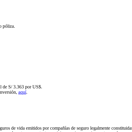
o póliza.
l de S/ 3.363 por US$.
inversión,
aquí
.
eguros de vida emitidos por compañías de seguro legalmente constituida