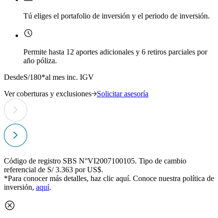
Tú eliges el portafolio de inversión y el periodo de inversión.
Permite hasta 12 aportes adicionales y 6 retiros parciales por
año póliza.
Desde
S/180*
al mes inc. IGV
D
Ver coberturas y exclusiones
Solicitar asesoría
V
Código de registro SBS N°VI2007100105. Tipo de cambio
referencial de S/ 3.363 por US$.
*Para conocer más detalles, haz clic
aquí
. Conoce nuestra política de
inversión,
aquí
.