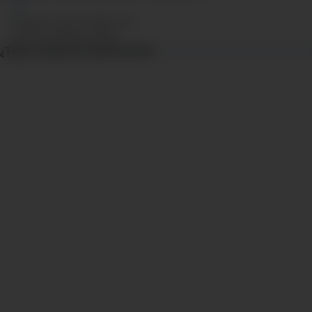
El seguro cubre al 100% en el
Centro Oncológico Aliada.
¿Tiene cobertura internacional?