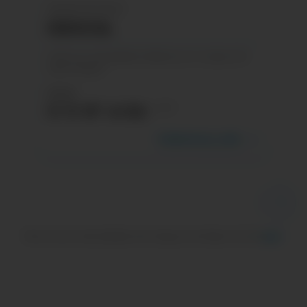
SEGURO DE SALUD
ESENCIAL
Cubre tus necesidades médicas con un seguro de
salud integral.
Desde
S/ 6.18* al día
Inc. IGV
Coberturas y más
Para conocer más detalles de los Seguros de Salud, haz clic
aquí.