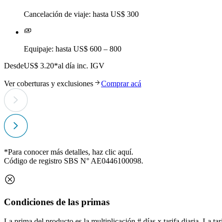
Cancelación de viaje: hasta US$ 300
Equipaje: hasta US$ 600 – 800
Desde
US$ 3.20*
al día inc. IGV
Ver coberturas y exclusiones
Comprar acá
*Para conocer más detalles, haz clic
aquí
.
Código de registro SBS N° AE0446100098.
Condiciones de las primas
La prima del producto es la multiplicación # días x tarifa diaria. La ta