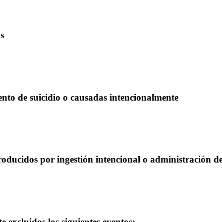
os
tento de suicidio o causadas intencionalmente
ducidos por ingestión intencional o administración de 
excluidos los siguientes eventos: