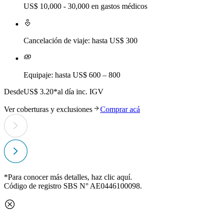
US$ 10,000 - 30,000 en gastos médicos
Cancelación de viaje: hasta US$ 300
Equipaje: hasta US$ 600 – 800
Desde
US$ 3.20*
al día inc. IGV
D
Ver coberturas y exclusiones
Comprar acá
V
*Para conocer más detalles, haz clic
aquí
.
Código de registro SBS N° AE0446100098.