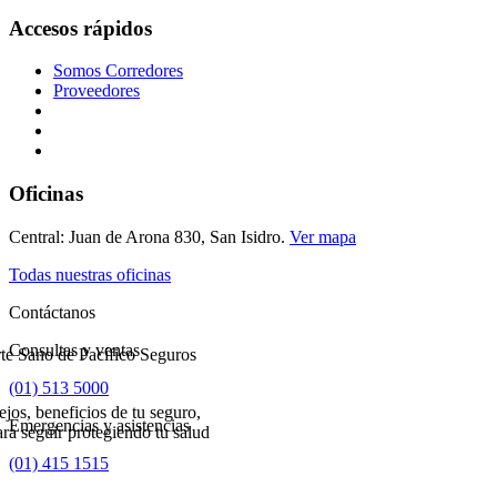
Accesos rápidos
Somos Corredores
Proveedores
Oficinas
Central: Juan de Arona 830, San Isidro.
Ver mapa
Todas nuestras oficinas
Contáctanos
Consultas y ventas
(01) 513 5000
ejos, beneficios de tu seguro,
Emergencias y asistencias
a seguir protegiendo tu salud
(01) 415 1515