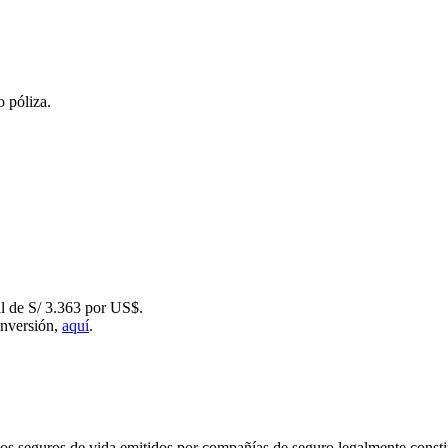
o póliza.
l de S/ 3.363 por US$.
inversión,
aquí
.
los seguros de vida emitidos por compañías de seguro legalmente consti