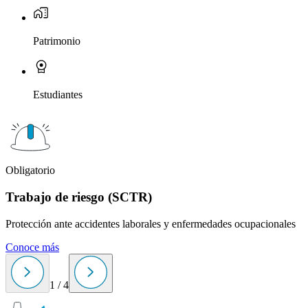
Patrimonio
Estudiantes
Obligatorio
O
Trabajo de riesgo (SCTR)
Protección ante accidentes laborales y enfermedades ocupacionales
I
Conoce más
C
1
/
4