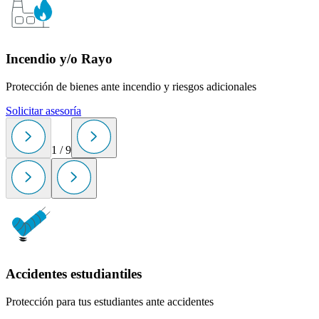
Incendio y/o Rayo
Protección de bienes ante incendio y riesgos adicionales
P
Solicitar asesoría
S
1
/
9
Accidentes estudiantiles
Protección para tus estudiantes ante accidentes